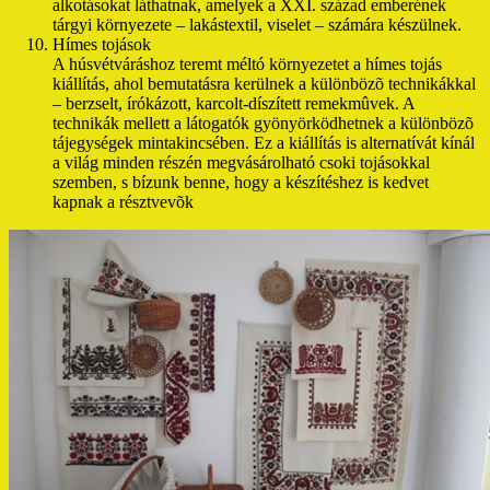
alkotásokat láthatnak, amelyek a XXI. század emberének
tárgyi környezete – lakástextil, viselet – számára készülnek.
Hímes tojások
A húsvétváráshoz teremt méltó környezetet a hímes tojás
kiállítás, ahol bemutatásra kerülnek a különbözõ technikákkal
– berzselt, írókázott, karcolt-díszített remekmûvek. A
technikák mellett a látogatók gyönyörködhetnek a különbözõ
tájegységek mintakincsében. Ez a kiállítás is alternatívát kínál
a világ minden részén megvásárolható csoki tojásokkal
szemben, s bízunk benne, hogy a készítéshez is kedvet
kapnak a résztvevõk