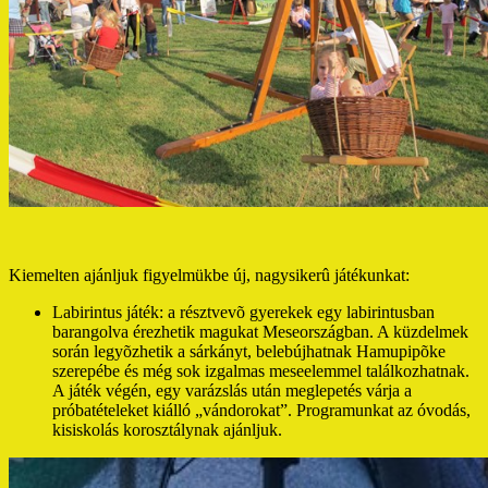
Kiemelten ajánljuk figyelmükbe új, nagysikerû játékunkat:
Labirintus játék: a résztvevõ gyerekek egy labirintusban
barangolva érezhetik magukat Meseországban. A küzdelmek
során legyõzhetik a sárkányt, belebújhatnak Hamupipõke
szerepébe és még sok izgalmas meseelemmel találkozhatnak.
A játék végén, egy varázslás után meglepetés várja a
próbatételeket kiálló „vándorokat”. Programunkat az óvodás,
kisiskolás korosztálynak ajánljuk.