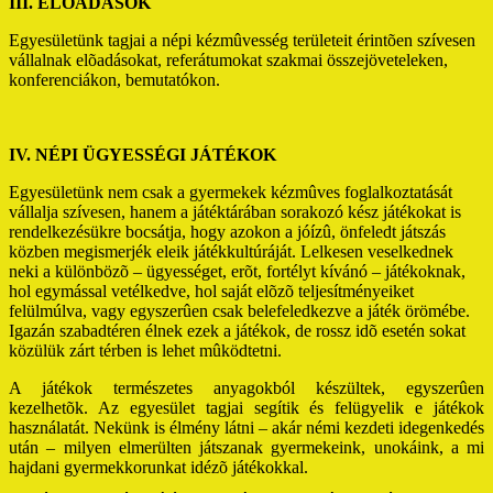
III. ELÕADÁSOK
Egyesületünk tagjai a népi kézmûvesség területeit érintõen szívesen
vállalnak elõadásokat, referátumokat szakmai összejöveteleken,
konferenciákon, bemutatókon.
IV. NÉPI ÜGYESSÉGI JÁTÉKOK
Egyesületünk nem csak a gyermekek kézmûves foglalkoztatását
vállalja szívesen, hanem a játéktárában sorakozó kész játékokat is
rendelkezésükre bocsátja, hogy azokon a jóízû, önfeledt játszás
közben megismerjék eleik játékkultúráját. Lelkesen veselkednek
neki a különbözõ – ügyességet, erõt, fortélyt kívánó – játékoknak,
hol egymással vetélkedve, hol saját elõzõ teljesítményeiket
felülmúlva, vagy egyszerûen csak belefeledkezve a játék örömébe.
Igazán szabadtéren élnek ezek a játékok, de rossz idõ esetén sokat
közülük zárt térben is lehet mûködtetni.
A játékok természetes anyagokból készültek, egyszerûen
kezelhetõk. Az egyesület tagjai segítik és felügyelik e játékok
használatát. Nekünk is élmény látni – akár némi kezdeti idegenkedés
után – milyen elmerülten játszanak gyermekeink, unokáink, a mi
hajdani gyermekkorunkat idézõ játékokkal.