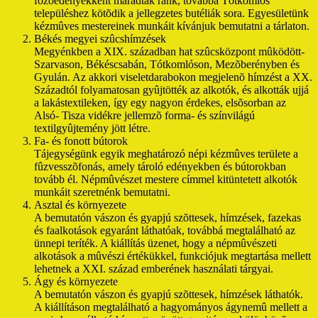
fõzõedényekként maradtak ránk, továbbá Tótkomlós
településhez kötõdik a jellegzetes butéliák sora. Egyesületünk
kézmûves mestereinek munkáit kívánjuk bemutatni a tárlaton.
Békés megyei szûcshímzések
Megyénkben a XIX. században hat szûcsközpont mûködött-
Szarvason, Békéscsabán, Tótkomlóson, Mezõberényben és
Gyulán. Az akkori viseletdarabokon megjelenõ hímzést a XX.
Századtól folyamatosan gyûjtötték az alkotók, és alkották ujjá
a lakástextileken, így egy nagyon érdekes, elsõsorban az
Alsó- Tisza vidékre jellemzõ forma- és színvilágú
textilgyûjtemény jött létre.
Fa- és fonott bútorok
Tájegységünk egyik meghatározó népi kézmûves területe a
fûzvesszõfonás, amely tároló edényekben és bútorokban
tovább él. Népmûvészet mestere címmel kitüntetett alkotók
munkáit szeretnénk bemutatni.
Asztal és környezete
A bemutatón vászon és gyapjú szõttesek, hímzések, fazekas
és faalkotások egyaránt láthatóak, továbbá megtalálható az
ünnepi teríték. A kiállítás üzenet, hogy a népmûvészeti
alkotások a mûvészi értékükkel, funkciójuk megtartása mellett
lehetnek a XXI. század emberének használati tárgyai.
Ágy és környezete
A bemutatón vászon és gyapjú szõttesek, hímzések láthatók.
A kiállításon megtalálható a hagyományos ágynemû mellett a