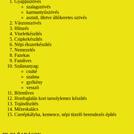
Gyapjúszövés
szalagszövés
karmantyúszövés
asztali, illetve állókeretes szövés
Vászonszövés
Hímzés
Viseletkészítés
Csipkekészítés
Népi ékszerkészítés
Nemezelés
Fazekas
Famûves
Szálasanyag:
csuhé
szalma
gyékény
vesszõ
Bõrmûves
Honfoglalás kori tarsolylemez készítés
Tojásdíszítés
Mézeskalács
Cserépkályha, kemence, népi tüzelõ berendezés építés