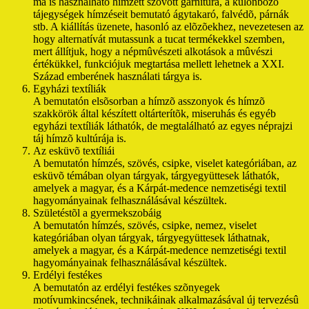
ma is használható hímzett szövött garnitúra, a különbözõ
tájegységek hímzéseit bemutató ágytakaró, falvédõ, párnák
stb. A kiállítás üzenete, hasonló az elõzõekhez, nevezetesen az
hogy alternatívát mutassunk a tucat termékekkel szemben,
mert állítjuk, hogy a népmûvészeti alkotások a mûvészi
értékükkel, funkciójuk megtartása mellett lehetnek a XXI.
Század emberének használati tárgya is.
Egyházi textíliák
A bemutatón elsõsorban a hímzõ asszonyok és hímzõ
szakkörök által készített oltárterítõk, miseruhás és egyéb
egyházi textíliák láthatók, de megtalálható az egyes néprajzi
táj hímzõ kultúrája is.
Az esküvõ textíliái
A bemutatón hímzés, szövés, csipke, viselet kategóriában, az
esküvõ témában olyan tárgyak, tárgyegyüttesek láthatók,
amelyek a magyar, és a Kárpát-medence nemzetiségi textil
hagyományainak felhasználásával készültek.
Születéstõl a gyermekszobáig
A bemutatón hímzés, szövés, csipke, nemez, viselet
kategóriában olyan tárgyak, tárgyegyüttesek láthatnak,
amelyek a magyar, és a Kárpát-medence nemzetiségi textil
hagyományainak felhasználásával készültek.
Erdélyi festékes
A bemutatón az erdélyi festékes szõnyegek
motívumkincsének, technikáinak alkalmazásával új tervezésû