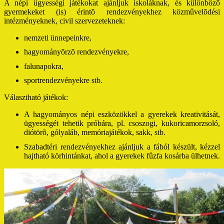
A népi ügyességi játékokat ajánljuk iskoláknak, és különbözõ
gyermekeket (is) érintõ rendezvényekhez közmûvelõdési
intézményeknek, civil szervezeteknek:
nemzeti ünnepeinkre,
hagyományõrzõ rendezvényekre,
falunapokra,
sportrendezvényekre stb.
Választható játékok:
A hagyományos népi eszközökkel a gyerekek kreativitását,
ügyességét tehetik próbára, pl. csoszogi, kukoricamorzsoló,
diótörõ, gólyaláb, memóriajátékok, sakk, stb.
Szabadtéri rendezvényekhez ajánljuk a fából készült, kézzel
hajtható körhintánkat, ahol a gyerekek fûzfa kosárba ülhetnek.