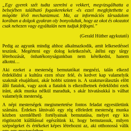
„Egy gyerek szét tudta szerelni a vekkert, megvizsgálhatta a
belsejében található fogaskerekeket -és ezzel megfejtethette a
mögötte lévõ mechanizmust. Ma, az információs társadalom
korában a dolgok gyakran oly bonyolultak, hogy az okot és okozatot
csak nehezen vagy egyáltalán nem tudjuk felfogni.”
(Gerald Hüther agykutató)
Pedig az agyunk mindig ahhoz alkalmazkodik, amit lelkesedéssel
teszünk. Megérteni egy dolog keletkezését, átélni egy tárgy
létrehozását, önhatékonyságunkban nem kételkedni, hanem
alkotni…
Aki ezeket a mesterség bemutatókat megnézi, talán elkezd
érdeklõdni a kultúra ezen része felé, és kedvet kap valamelyik
szakmát elsajátítani, akár hobbi szinten is. A szakmaválasztás elõtt
álló fiatalok, vagy azok a fiatalok is elkezdhetnek érdeklõdni ezek
iránt, akik munka nélkül maradtak, s akár hivatásukká is válhat
valamelyik mesterség.
A népi mesterségek megismertetése fontos feladat egyesületünk
számára. Érdekes látnivaló egy rég elfeledett mesterség munka
közben szemlélhetõ fortélyainak bemutatása, melyet egy kis
rögtönzött kiállítással egészítünk ki, hogy bemutassuk, milyen
szépségeket és értékeket képes létrehozni az, aki otthonossá válik
egy-egy mesterségben.