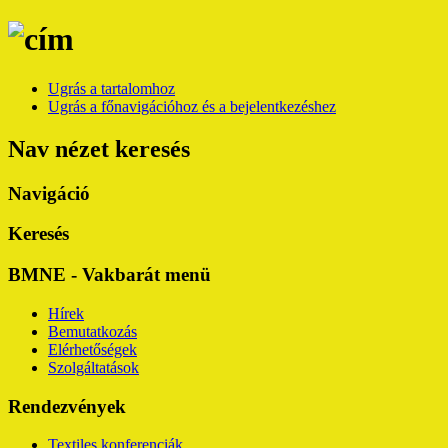
Ugrás a tartalomhoz
Ugrás a főnavigációhoz és a bejelentkezéshez
Nav nézet keresés
Navigáció
Keresés
BMNE - Vakbarát menü
Hírek
Bemutatkozás
Elérhetőségek
Szolgáltatások
Rendezvények
Textiles konferenciák