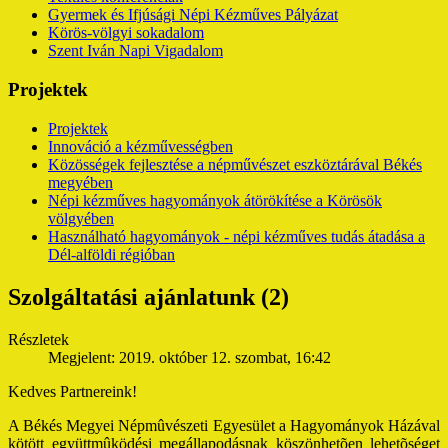
Gyermek és Ifjúsági Népi Kézműves Pályázat
Körös-völgyi sokadalom
Szent Iván Napi Vigadalom
Projektek
Projektek
Innováció a kézművességben
Közösségek fejlesztése a népművészet eszköztárával Békés
megyében
Népi kézműves hagyományok átörökítése a Körösök
völgyében
Használható hagyományok - népi kézműves tudás átadása a
Dél-alföldi régióban
Szolgáltatási ajánlatunk (2)
Részletek
Megjelent: 2019. október 12. szombat, 16:42
Kedves Partnereink!
A Békés Megyei Népmûvészeti Egyesület a Hagyományok Házával
kötött együttmûködési megállapodásnak köszönhetõen lehetõséget