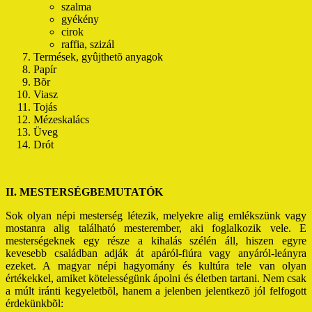
szalma
gyékény
cirok
raffia, szizál
Termések, gyûjthetõ anyagok
Papír
Bõr
Viasz
Tojás
Mézeskalács
Üveg
Drót
II. MESTERSÉGBEMUTATÓK
Sok olyan népi mesterség létezik, melyekre alig emlékszünk vagy
mostanra alig található mesterember, aki foglalkozik vele. E
mesterségeknek egy része a kihalás szélén áll, hiszen egyre
kevesebb családban adják át apáról-fiúra vagy anyáról-leányra
ezeket. A magyar népi hagyomány és kultúra tele van olyan
értékekkel, amiket kötelességünk ápolni és életben tartani. Nem csak
a múlt iránti kegyeletbõl, hanem a jelenben jelentkezõ jól felfogott
érdekünkbõl: