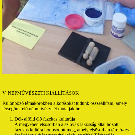
V. NÉPMÛVÉSZETI KIÁLLÍTÁSOK
Különbözõ témakörökben alkotásokat tudunk összeállítani, amely
térségünk élõ népmûvészetét mutatják be.
Dél- alföld élõ fazekas kultúrája
A megyében elsõsorban a szlovák lakosság által hozott
fazekas kultúra honosodott meg, amely elsõsorban tároló- és