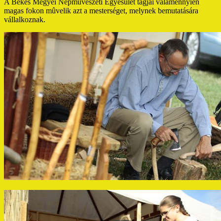
A Békés Megyei Népmûvészeti Egyesület tagjai valamennyien
magas fokon mûvelik azt a mesterséget, melynek bemutatására
vállalkoznak.