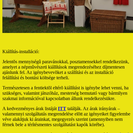
Kiállítás-installáció:
Jelentõs mennyiségû paravánokkal, posztamensekkel rendelkezünk,
amelyet a népmûvészeti kiállítások megrendezéséhez díjmentesen
ajánlunk fel. Az igénybevevõket a szállítási és az installáció
felállítási és bontási költsége terheli.
Természetesen a fentiektõl eltérõ kiállítást is igénybe lehet venni, ha
szükséges, valamint játszóház, mesterség bemutató vagy bármilyen
szakmai információval kapcsolatban állunk rendelkezésükre.
A kedvezményes árak listáját
ITT
találják. Az árak irányárak –
valamennyi szolgáltatás megrendelése elõtt az igényeiket figyelembe
véve alakítjuk ki árainkat, megegyezés szerint (amennyiben nem
férnek bele a térítésmentes szolgáltatást kapók körébe).