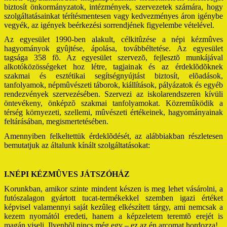
biztosít önkormányzatok, intézmények, szervezetek számára, hogy
szolgáltatásainkat térítésmentesen vagy kedvezményes áron igénybe
vegyék, az igények beérkezési sorrendjének figyelembe vételével.
Az egyesület 1990-ben alakult, célkitûzése a népi kézmûves
hagyományok gyûjtése, ápolása, továbbéltetése. Az egyesület
tagsága 358 fõ. Az egyesület szervezõ, fejlesztõ munkájával
alkotóközösségeket hoz létre, tagjainak és az érdeklõdõknek
szakmai és esztétikai segítségnyújtást biztosít, elõadások,
tanfolyamok, népmûvészeti táborok, kiállítások, pályázatok és egyéb
rendezvények szervezésében. Szervezi az iskolarendszeren kívüli
öntevékeny, önképzõ szakmai tanfolyamokat. Közremûködik a
térség környezeti, szellemi, mûvészeti értékeinek, hagyományainak
feltárásában, megismertetésében.
Amennyiben felkeltettük érdeklõdését, az alábbiakban részletesen
bemutatjuk az általunk kínált szolgáltatásokat:
I.NÉPI KÉZMÛVES JÁTSZÓHÁZ
Korunkban, amikor szinte mindent készen is meg lehet vásárolni, a
futószalagon gyártott tucat-termékekkel szemben igazi értéket
képvisel valamennyi saját kezûleg elkészített tárgy, ami nemcsak a
kezem nyomától eredeti, hanem a képzeletem teremtõ erejét is
magán viseli. Ilyenbõl nincs még egy – ez az én arcomat hordozza!