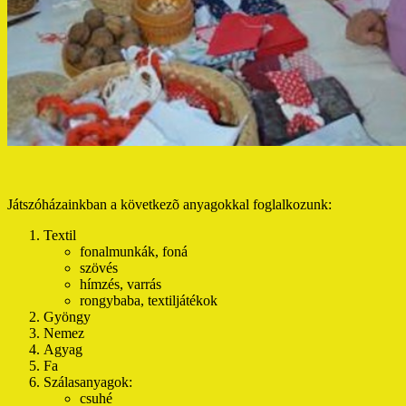
Játszóházainkban a következõ anyagokkal foglalkozunk:
Textil
fonalmunkák, foná
szövés
hímzés, varrás
rongybaba, textiljátékok
Gyöngy
Nemez
Agyag
Fa
Szálasanyagok:
csuhé