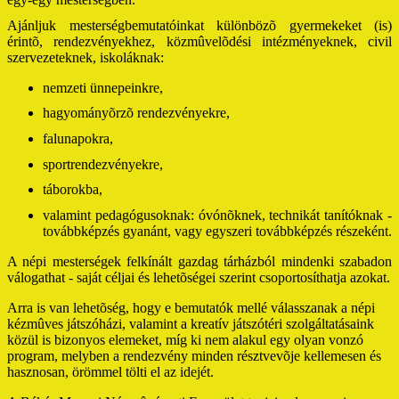
Ajánljuk mesterségbemutatóinkat különbözõ gyermekeket (is)
érintõ, rendezvényekhez, közmûvelõdési intézményeknek, civil
szervezeteknek, iskoláknak:
nemzeti ünnepeinkre,
hagyományõrzõ rendezvényekre,
falunapokra,
sportrendezvényekre,
táborokba,
valamint pedagógusoknak: óvónõknek, technikát tanítóknak -
továbbképzés gyanánt, vagy egyszeri továbbképzés részeként.
A népi mesterségek felkínált gazdag tárházból mindenki szabadon
válogathat - saját céljai és lehetõségei szerint csoportosíthatja azokat.
Arra is van lehetõség, hogy e bemutatók mellé válasszanak a népi
kézmûves játszóházi, valamint a kreatív játszótéri szolgáltatásaink
közül is bizonyos elemeket, míg ki nem alakul egy olyan vonzó
program, melyben a rendezvény minden résztvevõje kellemesen és
hasznosan, örömmel tölti el az idejét.