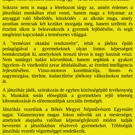
Sokszor nem is maga a létrehozott tárgy az, amiért érdemes a
játszóházi munkában részt venni, hanem maga a folyamat: az
anyaggal való bíbelõdés, küszködés - az alkotás maga, amely
azonban nemcsak két kezüket mozgatja meg, hanem szellemi és
érzelmi síkon is beleavatkozik a gyermek fejlõdésébe, és segít
megõrizni kapcsolatát a természetes világgal.
A "természet oktatási rendszerére", tehát a játékra épülõ
pedagógiával a gyermekeknek olyan fontos képességeit
bontakoztatjuk ki, amelyeknek hosszú távon is nagy hasznát veszi.
Nem tantárgyi tudást közvetítünk, hanem segítünk a gyakori
figyelem- és viselkedési zavar áthidalásában, az érzelmi intelligencia
fejlesztésében. Vizuo-motoros koordinációja, finom- és
nagymozgása, türelme, kudarctûrése jótékony változásokon mehet
át.
A játszóház játék, szórakozás de egyben közösségépítõ tevékenység
is. Munkánk során elõsegítjük a gyermekben rejlõ tehetség
kibontakozását és elõremozdítjuk szociális érettségét.
Játszóház vezetõink a Békés Megyei Népmûvészeti Egyesület
tagjai. Valamennyien magas fokon mûvelik azt a mesterséget,
amelynek alapjaiba valóban képességfejlesztõ módon tudják
bevezetni a játszóházban résztvevõ gyermekeket. Többségük
játszóház vezetõi végzettséggel rendelkezik.