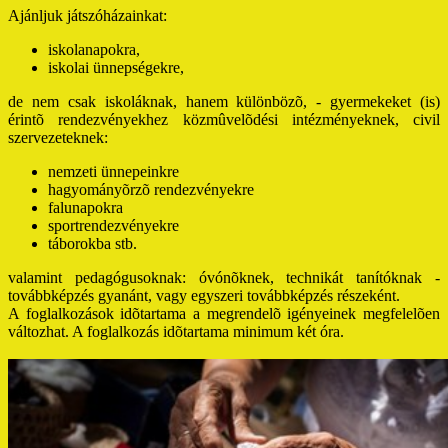
Ajánljuk játszóházainkat:
iskolanapokra,
iskolai ünnepségekre,
de nem csak iskoláknak, hanem különbözõ, - gyermekeket (is)
érintõ rendezvényekhez közmûvelõdési intézményeknek, civil
szervezeteknek:
nemzeti ünnepeinkre
hagyományõrzõ rendezvényekre
falunapokra
sportrendezvényekre
táborokba stb.
valamint pedagógusoknak: óvónõknek, technikát tanítóknak -
továbbképzés gyanánt, vagy egyszeri továbbképzés részeként.
A foglalkozások idõtartama a megrendelõ igényeinek megfelelõen
változhat. A foglalkozás idõtartama minimum két óra.