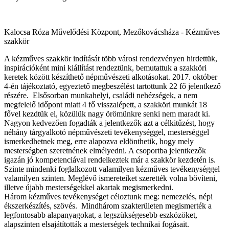
Kalocsa Róza Művelődési Központ, Mezőkovácsháza - Kézműves
szakkör
A kézműves szakkör indítását több városi rendezvényen hirdettük,
inspirációként mini kiállítást rendeztünk, bemutattuk a szakköri
keretek között készíthető népművészeti alkotásokat. 2017. október
4-én tájékoztató, egyeztető megbeszélést tartottunk 22 fő jelentkező
részére. Elsősorban munkahelyi, családi nehézségek, a nem
megfelelő időpont miatt 4 fő visszalépett, a szakköri munkát 18
fővel kezdtük el, közülük nagy örömünkre senki nem maradt ki.
Nagyon kedvezően fogadták a jelentkezők azt a célkitűzést, hogy
néhány tárgyalkotó népművészeti tevékenységgel, mesterséggel
ismerkedhetnek meg, erre alapozva eldönthetik, hogy mely
mesterségben szeretnének elmélyedni. A csoportba jelentkezők
igazán jó kompetenciával rendelkeztek már a szakkör kezdetén is.
Szinte mindenki foglalkozott valamilyen kézműves tevékenységgel
valamilyen szinten. Meglévő ismereteiket szerették volna bővíteni,
illetve újabb mesterségekkel akartak megismerkedni.
Három kézműves tevékenységet céloztunk meg: nemezelés, népi
ékszerkészítés, szövés. Mindhárom szakterületen megismerték a
legfontosabb alapanyagokat, a legszükségesebb eszközöket,
alapszinten elsajátították a mesterségek technikai fogásait.