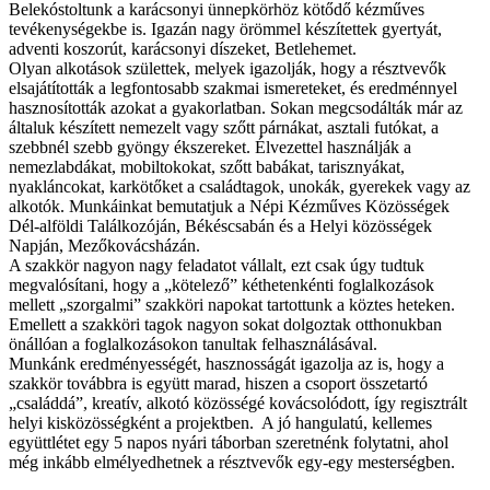
Belekóstoltunk a karácsonyi ünnepkörhöz kötődő kézműves
tevékenységekbe is. Igazán nagy örömmel készítettek gyertyát,
adventi koszorút, karácsonyi díszeket, Betlehemet.
Olyan alkotások születtek, melyek igazolják, hogy a résztvevők
elsajátították a legfontosabb szakmai ismereteket, és eredménnyel
hasznosították azokat a gyakorlatban. Sokan megcsodálták már az
általuk készített nemezelt vagy szőtt párnákat, asztali futókat, a
szebbnél szebb gyöngy ékszereket. Élvezettel használják a
nemezlabdákat, mobiltokokat, szőtt babákat, tarisznyákat,
nyakláncokat, karkötőket a családtagok, unokák, gyerekek vagy az
alkotók. Munkáinkat bemutatjuk a Népi Kézműves Közösségek
Dél-alföldi Találkozóján, Békéscsabán és a Helyi közösségek
Napján, Mezőkovácsházán.
A szakkör nagyon nagy feladatot vállalt, ezt csak úgy tudtuk
megvalósítani, hogy a „kötelező” kéthetenkénti foglalkozások
mellett „szorgalmi” szakköri napokat tartottunk a köztes heteken.
Emellett a szakköri tagok nagyon sokat dolgoztak otthonukban
önállóan a foglalkozásokon tanultak felhasználásával.
Munkánk eredményességét, hasznosságát igazolja az is, hogy a
szakkör továbbra is együtt marad, hiszen a csoport összetartó
„családdá”, kreatív, alkotó közösségé kovácsolódott, így regisztrált
helyi kisközösségként a projektben. A jó hangulatú, kellemes
együttlétet egy 5 napos nyári táborban szeretnénk folytatni, ahol
még inkább elmélyedhetnek a résztvevők egy-egy mesterségben.