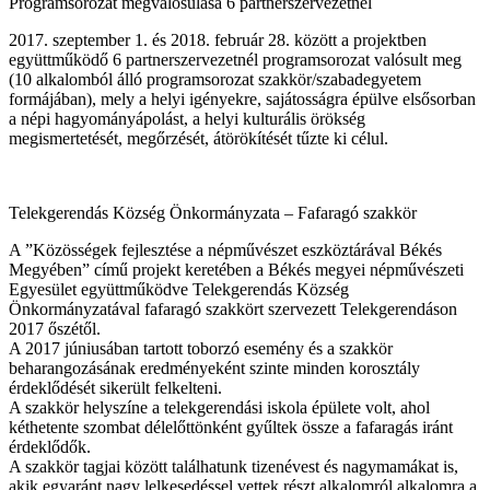
Programsorozat megvalósulása 6 partnerszervezetnél
2017. szeptember 1. és 2018. február 28. között a projektben
együttműködő 6 partnerszervezetnél programsorozat valósult meg
(10 alkalomból álló programsorozat szakkör/szabadegyetem
formájában), mely a helyi igényekre, sajátosságra épülve elsősorban
a népi hagyományápolást, a helyi kulturális örökség
megismertetését, megőrzését, átörökítését tűzte ki célul.
Telekgerendás Község Önkormányzata – Fafaragó szakkör
A ”Közösségek fejlesztése a népművészet eszköztárával Békés
Megyében” című projekt keretében a Békés megyei népművészeti
Egyesület együttműködve Telekgerendás Község
Önkormányzatával fafaragó szakkört szervezett Telekgerendáson
2017 őszétől.
A 2017 júniusában tartott toborzó esemény és a szakkör
beharangozásának eredményeként szinte minden korosztály
érdeklődését sikerült felkelteni.
A szakkör helyszíne a telekgerendási iskola épülete volt, ahol
kéthetente szombat délelőttönként gyűltek össze a fafaragás iránt
érdeklődők.
A szakkör tagjai között találhatunk tizenévest és nagymamákat is,
akik egyaránt nagy lelkesedéssel vettek részt alkalomról alkalomra a