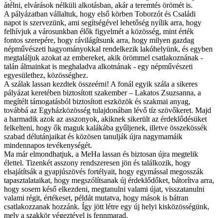
átélni, elvárások nélküli alkotásban, akár a teremtés örömét is.
A pályázatban vállaltuk, hogy első körben Toborzót és Családi
napot is szervezünk, ami segítségével lehetőség nyílik arra, hogy
felhívjuk a városunkban élők figyelmét a közösség, mint érték
fontos szerepére, hogy rávilágítsunk arra, hogy milyen gazdag
népművészeti hagyományokkal rendelkezik lakóhelyünk, és egyben
megtaláljuk azokat az embereket, akik örömmel csatlakoznának -
talán álmainkat is meghaladva alkotnának - egy népművészeti
egyesülethez, közösséghez.
A szálak lassan kezdtek összeérni! A fonál egyik szála a sikeres
pályázat keretében biztosított szakember – Lakatos Zsuzsanna, a
megítélt támogatásból biztosított eszközök és szakmai anyag,
továbbá az Egyházközösség tulajdonában lévő tíz szövőkeret. Majd
a harmadik azok az asszonyok, akiknek sikerült az érdeklődésüket
felkelteni, hogy ők maguk kalákába gyűljenek, illetve összekössék
szabad délutánjaikat és közösen tanulják újra nagymamáik
mindennapos tevékenységét.
Ma már elmondhatjuk, a MeHa lassan és biztosan újra megtelik
élettel. Tizenkét asszony rendszeresen jön és találkozik, hogy
elsajátítsák a gyapjúszövés fortélyait, hogy egymással megosszák
tapasztalataikat, hogy megszólítsanak új érdeklődőket, bátorítva arra,
hogy sosem késő elkezdeni, megtanulni valami újat, visszatanulni
valami régit, értékeset, példát mutatva, hogy mások is bátran
csatlakozzanak hozzánk. Így jött létre egy új helyi kisközösségünk,
mely a szakkör végeztével is fennmarad.