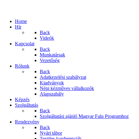
Home
Hír
Back
Videók
Kapcsolat
Back
Munkatársak
Vezetőség
Rólunk
Back
Adatkezelési szabályzat
Kiadványok
Népi kézműves vállalkozók
Alapszabály
Képzés
Szolgáltatás
Back
Szolgáltatási ajánló Magyar Falu Programhoz
Rendezvény
Back
Nyári tábor
Textiles konferenciák