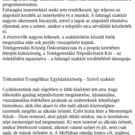
programsorozaton.
Fafaragási ismeretekkel senki sem rendelkezett, így teljesen az
alapoktól kezdték az ismerkedést és a munkát. A fafaragó szakkör
nagyon sikeresnek bizonyult, mivel a tagok az alapoktól elindulva
eljutottak arra a szintre, amikor a település utca névtábláit készítették
el.
A résztvevők nagyon lelkesek, a szakkörökön készült fotók
megosztása után sok pozitív visszajelzést kaptak.
Telekgerendás Község Önkormányzata és a projekt keretében
létrejött kisközösség, a Telekgerendási Népművészeti Kör – az
érdeklődést tapasztalva – a fafaragó szakkör továbbélését támogatja.
Tótkomlósi Evangélikus Egyházközösség – Szövő szakkör
Gyülekezetünk már régebben is több kísérletet tett arra, hogy
tótkomlós gazdag népművészete megismerése, újratanulása,
visszatanulása érdekében azoknak az embereknek lehetőséget
biztosítson, akik élni akaró és élni tudó alkotó közösségben
szeretnék megélni az alkotás örömét. Ezért hozta létre a Mesterségek
Házát – Dom remesiel, ahol párját ritkító módon, ma is tizenhárom
népi mesterséget tud megmutatni. Ki nem ismerné az alkotás örömét,
amikor létrehozott valamit, alkotott valami szépet és jót, nem csak
saját, de mások örömére is. A MeHában mindig fontos cél, segíteni,