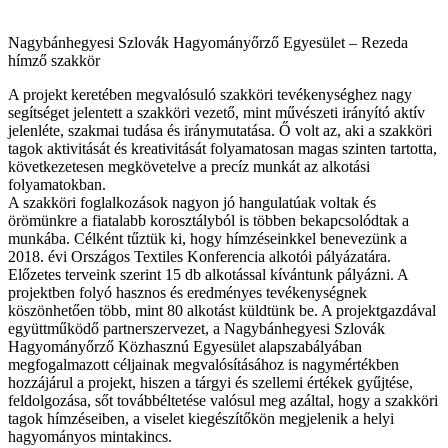
Nagybánhegyesi Szlovák Hagyományőrző Egyesület – Rezeda
hímző szakkör
A projekt keretében megvalósuló szakköri tevékenységhez nagy
segítséget jelentett a szakköri vezető, mint művészeti irányító aktív
jelenléte, szakmai tudása és iránymutatása. Ő volt az, aki a szakköri
tagok aktivitását és kreativitását folyamatosan magas szinten tartotta,
következetesen megkövetelve a precíz munkát az alkotási
folyamatokban.
A szakköri foglalkozások nagyon jó hangulatúak voltak és
örömünkre a fiatalabb korosztályból is többen bekapcsolódtak a
munkába. Célként tűztük ki, hogy hímzéseinkkel benevezünk a
2018. évi Országos Textiles Konferencia alkotói pályázatára.
Előzetes terveink szerint 15 db alkotással kívántunk pályázni. A
projektben folyó hasznos és eredményes tevékenységnek
köszönhetően több, mint 80 alkotást küldtünk be. A projektgazdával
együttműködő partnerszervezet, a Nagybánhegyesi Szlovák
Hagyományőrző Közhasznú Egyesület alapszabályában
megfogalmazott céljainak megvalósításához is nagymértékben
hozzájárul a projekt, hiszen a tárgyi és szellemi értékek gyűjtése,
feldolgozása, sőt továbbéltetése valósul meg azáltal, hogy a szakköri
tagok hímzéseiben, a viselet kiegészítőkön megjelenik a helyi
hagyományos mintakincs.