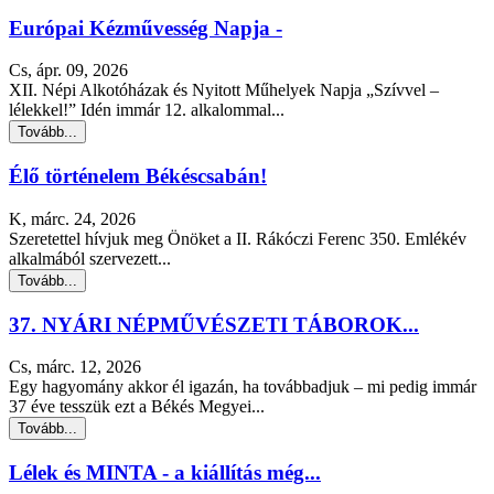
Európai Kézművesség Napja -
Cs, ápr. 09, 2026
XII. Népi Alkotóházak és Nyitott Műhelyek Napja „Szívvel –
lélekkel!” Idén immár 12. alkalommal...
Tovább...
Élő történelem Békéscsabán!
K, márc. 24, 2026
Szeretettel hívjuk meg Önöket a II. Rákóczi Ferenc 350. Emlékév
alkalmából szervezett...
Tovább...
37. NYÁRI NÉPMŰVÉSZETI TÁBOROK...
Cs, márc. 12, 2026
Egy hagyomány akkor él igazán, ha továbbadjuk – mi pedig immár
37 éve tesszük ezt a Békés Megyei...
Tovább...
Lélek és MINTA - a kiállítás még...