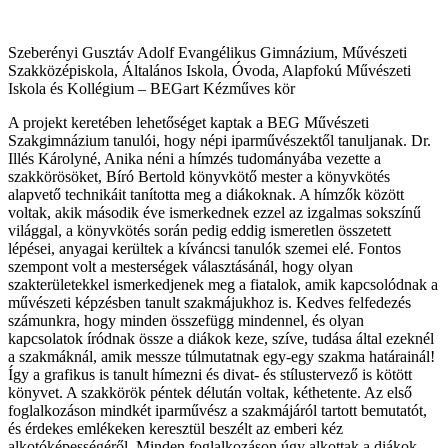
Szeberényi Gusztáv Adolf Evangélikus Gimnázium, Művészeti
Szakközépiskola, Általános Iskola, Óvoda, Alapfokú Művészeti
Iskola és Kollégium – BEGart Kézműves kör
A projekt keretében lehetőséget kaptak a BEG Művészeti
Szakgimnázium tanulói, hogy népi iparművészektől tanuljanak. Dr.
Illés Károlyné, Anika néni a hímzés tudományába vezette a
szakkörösöket, Bíró Bertold könyvkötő mester a könyvkötés
alapvető technikáit tanította meg a diákoknak. A hímzők között
voltak, akik második éve ismerkednek ezzel az izgalmas sokszínű
világgal, a könyvkötés során pedig eddig ismeretlen összetett
lépései, anyagai kerültek a kíváncsi tanulók szemei elé. Fontos
szempont volt a mesterségek választásánál, hogy olyan
szakterületekkel ismerkedjenek meg a fiatalok, amik kapcsolódnak a
művészeti képzésben tanult szakmájukhoz is. Kedves felfedezés
számunkra, hogy minden összefügg mindennel, és olyan
kapcsolatok íródnak össze a diákok keze, szíve, tudása által ezeknél
a szakmáknál, amik messze túlmutatnak egy-egy szakma határainál!
Így a grafikus is tanult hímezni és divat- és stílustervező is kötött
könyvet. A szakkörök péntek délután voltak, kéthetente. Az első
foglalkozáson mindkét iparművész a szakmájáról tartott bemutatót,
és érdekes emlékeken keresztül beszélt az emberi kéz
alkotóképességéről. Minden foglalkozáson úgy alkottak a diákok,