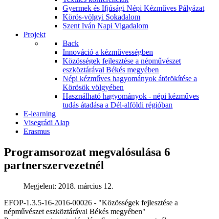
Gyermek és Ifjúsági Népi Kézműves Pályázat
Körös-völgyi Sokadalom
Szent Iván Napi Vigadalom
Projekt
Back
Innováció a kézművességben
Közösségek fejlesztése a népművészet
eszköztárával Békés megyében
Népi kézműves hagyományok átörökítése a
Körösök völgyében
Használható hagyományok - népi kézműves
tudás átadása a Dél-alföldi régióban
E-learning
Visegrádi Alap
Erasmus
Programsorozat megvalósulása 6
partnerszervezetnél
Megjelent: 2018. március 12.
EFOP-1.3.5-16-2016-00026 - "Közösségek fejlesztése a
népművészet eszköztárával Békés megyében"