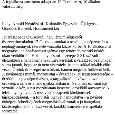
A foglalkozássorozaton átlagosan 12 fő vett részt, 10 alkalom
valósult meg.
Ipolyi Arnold Népfőiskola Kulturális Egyesület, Újkígyós -
Göndöcs Benedek Honismereti kör
Javarészt pedagógusokból, helyi értelmiségiekből
összeverbuválódott 17 fős csoportunkat a néptánc, a népzene és a
néphagyományok szeretete vonzotta közös körbe. A 10 alkalommal
megvalósult előadássorozat igénye egy rendre fölmerülő kérdés
okán vetődött föl: Hol a helye és mi a szerepe XXI. századi
életünkben a hagyománynak? Erre kerestük a választ sorozatunkban
s arra jutunk, hogy az út nem visszafelé, hanem sokkal inkább előre
vezet. Őseink örökségét nem őrizni, hanem megélni, örökíteni kell.
A továbbadás mintái, mozdulatai – évezredek letisztult bölcsessége –
őrződött meg a népművészet, a tárgyalkotó művészet, a szellemi
örökség, a zene és a tánc gyakorlatában is. Nem más ez, mint egy
vizuális, a kéz, a test mozdulatain keresztül öröklődő anyanyelv. A
lélek anyanyelve... A résztvevők alapvető kitekintéssel,
tájékozottsággal, – a folytatás igényét hangoztatva – a további
önképzés lehetőségének megnyílásával zárták a jó hangulatú,
közösségformáló, a részt vevők korábbi ismereteire is apelláló
sorozatot.