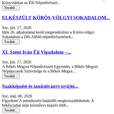
Könyvtárban az Élő Népművészet...
Tovább...
ELKÉSZÜLT KÖRÖS-VÖLGYI SOKADALOM...
Sze, jún. 17, 2026
Idén 26. alkalommal kerül megrendezésre a Körös-völgyi
Sokadalom a Dél-Alföld népművészetének...
Tovább...
XI. Szent Iván Éji Vigadalom –...
Sze, jún. 17, 2026
A Békés Megyei Népművészeti Egyesület, a Békés Megyei
Néptáncosok Szövetsége és a Békés Megye...
Tovább...
Szakképzést és tanúsítványt nyújtó...
Sze, máj. 06, 2026
Figyelem! A jelentkezési határidőt meghosszabbítottuk. A
békéscsabai népi kézműves képzés több...
Tovább...