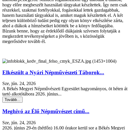
hogy előre megbeszélt használati tárgyakat készítettek. Így nem csak
részekkel, szakmai fortélyokkal, fogásokkal lettek gazdagabbak,
hanem használati tárgyakkal is, amiket maguk készítettek el. A két
teljesen különböző tudást pedig egy olyan könyv elkészítése zárta,
ahol a diákok a hímzéseiket kötötték be a könyv fedőlapjába.
Bízunk benne, hogy az érdeklődő diákjaink szívesen folytatják a
megkezdett tevékenységeket a jövőben is, s közösségük
megerősödve tovább él.
Elkészült a Nyári Népművészeti Táborok...
Sze, jún. 24, 2026
A Békés Megyei Népművészeti Egyesület hagyományos, öt héten át
tartó alkotótábora 2026. június...
Tovább...
Meghívó az Élő Népművészet című...
Sze, jún. 24, 2026
2026. június 29-én (hétfőn) 16.00 órakor kerül sor a Békés Megyei