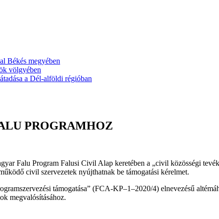
ával Békés megyében
ök völgyében
tadása a Dél-alföldi régióban
FALU PROGRAMHOZ
gyar Falu Program Falusi Civil Alap keretében a „civil közösségi tev
n működő civil szervezetek nyújthatnak be támogatási kérelmet.
rogramszervezési támogatása” (FCA-KP–1–2020/4) elnevezésű altémához 
mok megvalósításához.