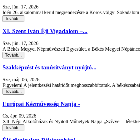
Sze, jún. 17, 2026
Idén 26. alkalommal kerül megrendezésre a Körös-völgyi Sokadalom 
Tovább...
XI. Szent Iván Éji Vigadalom –...
Sze, jún. 17, 2026
A Békés Megyei Népművészeti Egyesület, a Békés Megyei Néptáncos
Tovább...
Szakképzést és tanúsítványt nyújtó...
Sze, máj. 06, 2026
Figyelem! A jelentkezési határidőt meghosszabbítottuk. A békéscsaba
Tovább...
Európai Kézművesség Napja -
Cs, ápr. 09, 2026
XII. Népi Alkotóházak és Nyitott Műhelyek Napja „Szívvel – lélekke
Tovább...