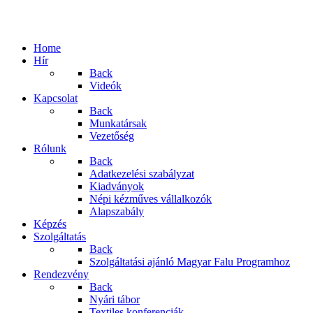
Home
Hír
Back
Videók
Kapcsolat
Back
Munkatársak
Vezetőség
Rólunk
Back
Adatkezelési szabályzat
Kiadványok
Népi kézműves vállalkozók
Alapszabály
Képzés
Szolgáltatás
Back
Szolgáltatási ajánló Magyar Falu Programhoz
Rendezvény
Back
Nyári tábor
Textiles konferenciák