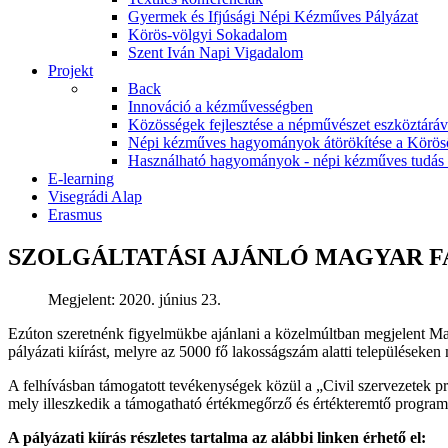
Gyermek és Ifjúsági Népi Kézműves Pályázat
Körös-völgyi Sokadalom
Szent Iván Napi Vigadalom
Projekt
Back
Innováció a kézművességben
Közösségek fejlesztése a népművészet eszköztár
Népi kézműves hagyományok átörökítése a Körös
Használható hagyományok - népi kézműves tudás á
E-learning
Visegrádi Alap
Erasmus
SZOLGÁLTATÁSI AJÁNLÓ MAGYAR 
Megjelent: 2020. június 23.
Ezúton szeretnénk figyelmükbe ajánlani a közelmúltban megjelent Ma
pályázati kiírást, melyre az 5000 fő lakosságszám alatti településeke
A felhívásban támogatott tevékenységek közül a „Civil szervezetek p
mely illeszkedik a támogatható értékmegőrző és értékteremtő progra
A pályázati kiírás részletes tartalma az alábbi linken érhető el: