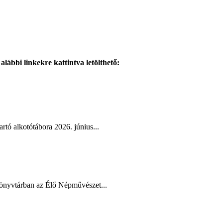
lábbi linkekre kattintva letölthető:
tó alkotótábora 2026. június...
Könyvtárban az Élő Népművészet...