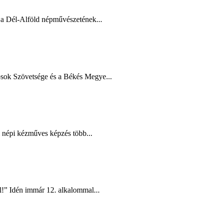
a Dél-Alföld népművészetének...
ok Szövetsége és a Békés Megye...
i népi kézműves képzés több...
l!” Idén immár 12. alkalommal...