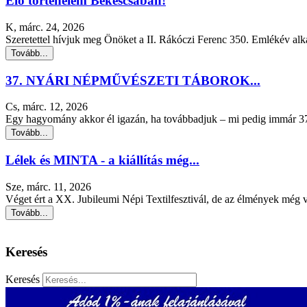
Élő történelem Békéscsabán!
K, márc. 24, 2026
Szeretettel hívjuk meg Önöket a II. Rákóczi Ferenc 350. Emlékév alka
Tovább...
37. NYÁRI NÉPMŰVÉSZETI TÁBOROK...
Cs, márc. 12, 2026
Egy hagyomány akkor él igazán, ha továbbadjuk – mi pedig immár 37 
Tovább...
Lélek és MINTA - a kiállítás még...
Sze, márc. 11, 2026
Véget ért a XX. Jubileumi Népi Textilfesztivál, de az élmények még v
Tovább...
Keresés
Keresés