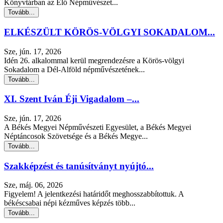
Könyvtárban az Élő Népművészet...
Tovább...
ELKÉSZÜLT KÖRÖS-VÖLGYI SOKADALOM...
Sze, jún. 17, 2026
Idén 26. alkalommal kerül megrendezésre a Körös-völgyi
Sokadalom a Dél-Alföld népművészetének...
Tovább...
XI. Szent Iván Éji Vigadalom –...
Sze, jún. 17, 2026
A Békés Megyei Népművészeti Egyesület, a Békés Megyei
Néptáncosok Szövetsége és a Békés Megye...
Tovább...
Szakképzést és tanúsítványt nyújtó...
Sze, máj. 06, 2026
Figyelem! A jelentkezési határidőt meghosszabbítottuk. A
békéscsabai népi kézműves képzés több...
Tovább...