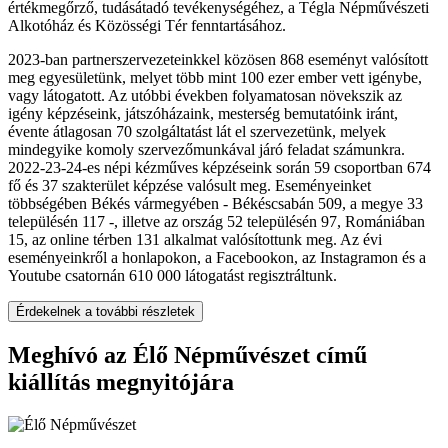
értékmegőrző, tudásátadó tevékenységéhez, a Tégla Népművészeti
Alkotóház és Közösségi Tér fenntartásához.
2023-ban partnerszervezeteinkkel közösen 868 eseményt valósított
meg egyesületünk, melyet több mint 100 ezer ember vett igénybe,
vagy látogatott. Az utóbbi években folyamatosan növekszik az
igény képzéseink, játszóházaink, mesterség bemutatóink iránt,
évente átlagosan 70 szolgáltatást lát el szervezetünk, melyek
mindegyike komoly szervezőmunkával járó feladat számunkra.
2022-23-24-es népi kézműves képzéseink során 59 csoportban 674
fő és 37 szakterület képzése valósult meg. Eseményeinket
többségében Békés vármegyében - Békéscsabán 509, a megye 33
településén 117 -, illetve az ország 52 településén 97, Romániában
15, az online térben 131 alkalmat valósítottunk meg. Az évi
eseményeinkről a honlapokon, a Facebookon, az Instagramon és a
Youtube csatornán 610 000 látogatást regisztráltunk.
Érdekelnek a további részletek
Meghívó az Élő Népművészet című
kiállítás megnyitójára