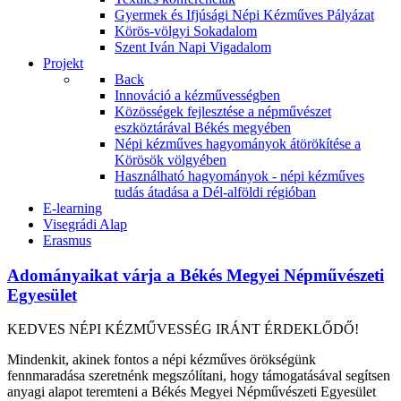
Gyermek és Ifjúsági Népi Kézműves Pályázat
Körös-völgyi Sokadalom
Szent Iván Napi Vigadalom
Projekt
Back
Innováció a kézművességben
Közösségek fejlesztése a népművészet
eszköztárával Békés megyében
Népi kézműves hagyományok átörökítése a
Körösök völgyében
Használható hagyományok - népi kézműves
tudás átadása a Dél-alföldi régióban
E-learning
Visegrádi Alap
Erasmus
Adományaikat várja a Békés Megyei Népművészeti
Egyesület
KEDVES NÉPI KÉZMŰVESSÉG IRÁNT ÉRDEKLŐDŐ!
Mindenkit, akinek fontos a népi kézműves örökségünk
fennmaradása szeretnénk megszólítani, hogy támogatásával segítsen
anyagi alapot teremteni a Békés Megyei Népművészeti Egyesület