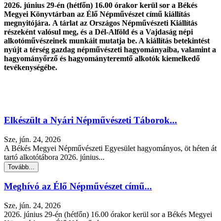
2026. június 29-én (hétfőn) 16.00 órakor kerül sor a Békés
Megyei Könyvtárban az Élő Népművészet című kiállítás
megnyitójára. A tárlat az Országos Népművészeti Kiállítás
részeként valósul meg, és a Dél-Alföld és a Vajdaság népi
alkotóművészeinek munkáit mutatja be. A kiállítás betekintést
nyújt a térség gazdag népművészeti hagyományaiba, valamint a
hagyományőrző és hagyományteremtő alkotók kiemelkedő
tevékenységébe.
Elkészült a Nyári Népművészeti Táborok...
Sze, jún. 24, 2026
A Békés Megyei Népművészeti Egyesület hagyományos, öt héten át
tartó alkotótábora 2026. június...
Tovább...
Meghívó az Élő Népművészet című...
Sze, jún. 24, 2026
2026. június 29-én (hétfőn) 16.00 órakor kerül sor a Békés Megyei