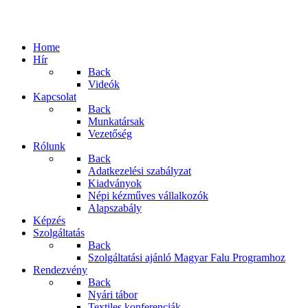
Home
Hír
Back
Videók
Kapcsolat
Back
Munkatársak
Vezetőség
Rólunk
Back
Adatkezelési szabályzat
Kiadványok
Népi kézműves vállalkozók
Alapszabály
Képzés
Szolgáltatás
Back
Szolgáltatási ajánló Magyar Falu Programhoz
Rendezvény
Back
Nyári tábor
Textiles konferenciák