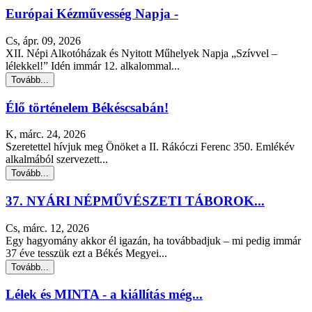
Európai Kézművesség Napja -
Cs, ápr. 09, 2026
XII. Népi Alkotóházak és Nyitott Műhelyek Napja „Szívvel –
lélekkel!” Idén immár 12. alkalommal...
Tovább...
Élő történelem Békéscsabán!
K, márc. 24, 2026
Szeretettel hívjuk meg Önöket a II. Rákóczi Ferenc 350. Emlékév
alkalmából szervezett...
Tovább...
37. NYÁRI NÉPMŰVÉSZETI TÁBOROK...
Cs, márc. 12, 2026
Egy hagyomány akkor él igazán, ha továbbadjuk – mi pedig immár
37 éve tesszük ezt a Békés Megyei...
Tovább...
Lélek és MINTA - a kiállítás még...