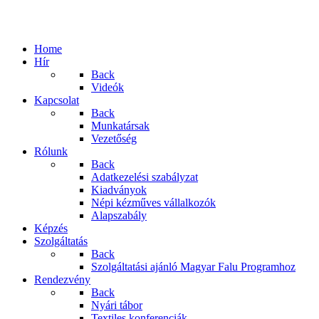
Home
Hír
Back
Videók
Kapcsolat
Back
Munkatársak
Vezetőség
Rólunk
Back
Adatkezelési szabályzat
Kiadványok
Népi kézműves vállalkozók
Alapszabály
Képzés
Szolgáltatás
Back
Szolgáltatási ajánló Magyar Falu Programhoz
Rendezvény
Back
Nyári tábor
Textiles konferenciák