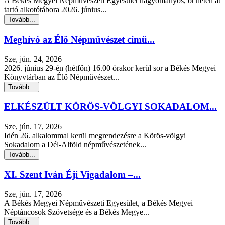
A Békés Megyei Népművészeti Egyesület hagyományos, öt héten át
tartó alkotótábora 2026. június...
Tovább...
Meghívó az Élő Népművészet című...
Sze, jún. 24, 2026
2026. június 29-én (hétfőn) 16.00 órakor kerül sor a Békés Megyei
Könyvtárban az Élő Népművészet...
Tovább...
ELKÉSZÜLT KÖRÖS-VÖLGYI SOKADALOM...
Sze, jún. 17, 2026
Idén 26. alkalommal kerül megrendezésre a Körös-völgyi
Sokadalom a Dél-Alföld népművészetének...
Tovább...
XI. Szent Iván Éji Vigadalom –...
Sze, jún. 17, 2026
A Békés Megyei Népművészeti Egyesület, a Békés Megyei
Néptáncosok Szövetsége és a Békés Megye...
Tovább...