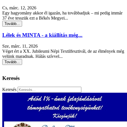
Cs, márc. 12, 2026
Egy hagyomány akkor él igazán, ha továbbadjuk – mi pedig immár
37 éve tesszük ezt a Békés Megyei...
Tovább...
Lélek és MINTA - a kiállítás még...
Sze, márc. 11, 2026
Véget ért a XX. Jubileumi Népi Textilfesztivál, de az élmények még
velünk maradnak. Hálás szívvel...
Tovább...
Keresés
Keresés