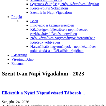
Gyermek és Ifjúsági Népi Kézműves Pályázat
Körös-völgyi Sokadalom
Szent Iván Napi Vigadalom
Projekt
Back
Innováció a kézművességben
Közösségek fejlesztése a népművészet
eszköztárával Békés megyében
Népi kézműves hagyományok átörökítése a
Körösök völgyében
Használható hagyományok - népi kézműves
tudás átadása a Dél-alföldi régióban
E-learning
Visegrádi Alap
Erasmus
Szent Iván Napi Vigadalom - 2023
Elkészült a Nyári Népművészeti Táborok...
Sze, jún. 24, 2026