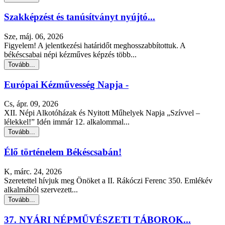
Szakképzést és tanúsítványt nyújtó...
Sze, máj. 06, 2026
Figyelem! A jelentkezési határidőt meghosszabbítottuk. A
békéscsabai népi kézműves képzés több...
Tovább...
Európai Kézművesség Napja -
Cs, ápr. 09, 2026
XII. Népi Alkotóházak és Nyitott Műhelyek Napja „Szívvel –
lélekkel!” Idén immár 12. alkalommal...
Tovább...
Élő történelem Békéscsabán!
K, márc. 24, 2026
Szeretettel hívjuk meg Önöket a II. Rákóczi Ferenc 350. Emlékév
alkalmából szervezett...
Tovább...
37. NYÁRI NÉPMŰVÉSZETI TÁBOROK...