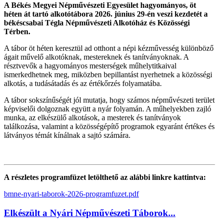
A Békés Megyei Népművészeti Egyesület hagyományos, öt
héten át tartó alkotótábora 2026. június 29-én veszi kezdetét a
békéscsabai Tégla Népművészeti Alkotóház és Közösségi
Térben.
A tábor öt héten keresztül ad otthont a népi kézművesség különböző
ágait művelő alkotóknak, mestereknek és tanítványoknak. A
résztvevők a hagyományos mesterségek műhelytitkaival
ismerkedhetnek meg, miközben bepillantást nyerhetnek a közösségi
alkotás, a tudásátadás és az értékőrzés folyamatába.
A tábor sokszínűségét jól mutatja, hogy számos népművészeti terület
képviselői dolgoznak együtt a nyár folyamán. A műhelyekben zajló
munka, az elkészülő alkotások, a mesterek és tanítványok
találkozása, valamint a közösségépítő programok egyaránt értékes és
látványos témát kínálnak a sajtó számára.
A részletes programfüzet letölthető az alábbi linkre kattintva:
bmne-nyari-taborok-2026-programfuzet.pdf
Elkészült a Nyári Népművészeti Táborok...