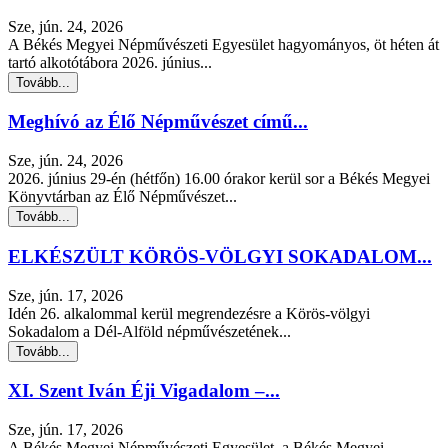
Sze, jún. 24, 2026
A Békés Megyei Népművészeti Egyesület hagyományos, öt héten át
tartó alkotótábora 2026. június...
Tovább...
Meghívó az Élő Népművészet című...
Sze, jún. 24, 2026
2026. június 29-én (hétfőn) 16.00 órakor kerül sor a Békés Megyei
Könyvtárban az Élő Népművészet...
Tovább...
ELKÉSZÜLT KÖRÖS-VÖLGYI SOKADALOM...
Sze, jún. 17, 2026
Idén 26. alkalommal kerül megrendezésre a Körös-völgyi
Sokadalom a Dél-Alföld népművészetének...
Tovább...
XI. Szent Iván Éji Vigadalom –...
Sze, jún. 17, 2026
A Békés Megyei Népművészeti Egyesület, a Békés Megyei