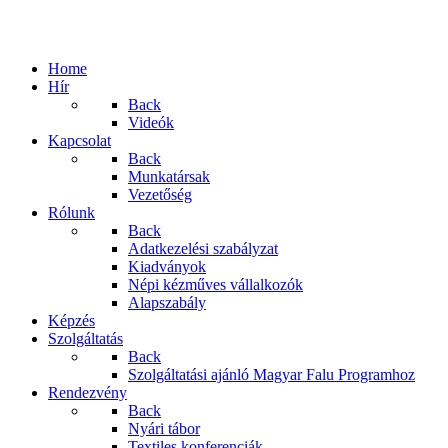
Home
Hír
Back
Videók
Kapcsolat
Back
Munkatársak
Vezetőség
Rólunk
Back
Adatkezelési szabályzat
Kiadványok
Népi kézműves vállalkozók
Alapszabály
Képzés
Szolgáltatás
Back
Szolgáltatási ajánló Magyar Falu Programhoz
Rendezvény
Back
Nyári tábor
Textiles konferenciák