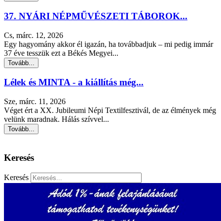
37. NYÁRI NÉPMŰVÉSZETI TÁBOROK...
Cs, márc. 12, 2026
Egy hagyomány akkor él igazán, ha továbbadjuk – mi pedig immár
37 éve tesszük ezt a Békés Megyei...
Tovább...
Lélek és MINTA - a kiállítás még...
Sze, márc. 11, 2026
Véget ért a XX. Jubileumi Népi Textilfesztivál, de az élmények még
velünk maradnak. Hálás szívvel...
Tovább...
Keresés
Keresés