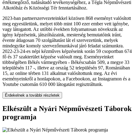
értékmegőrző, tudásátadó tevékenységéhez, a Tégla Népművészeti
Alkotóház és Közösségi Tér fenntartásához.
2023-ban partnerszervezeteinkkel közösen 868 eseményt valósított
meg egyesületünk, melyet több mint 100 ezer ember vett igénybe,
vagy látogatott. Az utóbbi években folyamatosan növekszik az
igény képzéseink, játszóházaink, mesterség bemutatóink iránt,
évente átlagosan 70 szolgáltatást lát el szervezetünk, melyek
mindegyike komoly szervezőmunkával járó feladat számunkra.
2022-23-24-es népi kézműves képzéseink során 59 csoportban 674
fő és 37 szakterület képzése valósult meg. Eseményeinket
többségében Békés vármegyében - Békéscsabán 509, a megye 33
településén 117 -, illetve az ország 52 településén 97, Romániában
15, az online térben 131 alkalmat valósítottunk meg. Az évi
eseményeinkről a honlapokon, a Facebookon, az Instagramon és a
Youtube csatornán 610 000 látogatást regisztráltunk.
Érdekelnek a további részletek
Elkészült a Nyári Népművészeti Táborok
programja