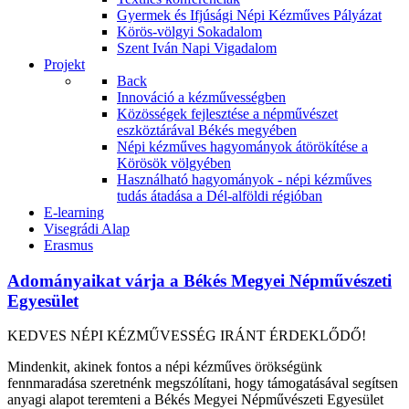
Gyermek és Ifjúsági Népi Kézműves Pályázat
Körös-völgyi Sokadalom
Szent Iván Napi Vigadalom
Projekt
Back
Innováció a kézművességben
Közösségek fejlesztése a népművészet
eszköztárával Békés megyében
Népi kézműves hagyományok átörökítése a
Körösök völgyében
Használható hagyományok - népi kézműves
tudás átadása a Dél-alföldi régióban
E-learning
Visegrádi Alap
Erasmus
Adományaikat várja a Békés Megyei Népművészeti
Egyesület
KEDVES NÉPI KÉZMŰVESSÉG IRÁNT ÉRDEKLŐDŐ!
Mindenkit, akinek fontos a népi kézműves örökségünk
fennmaradása szeretnénk megszólítani, hogy támogatásával segítsen
anyagi alapot teremteni a Békés Megyei Népművészeti Egyesület