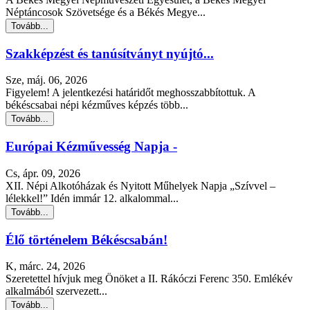
Néptáncosok Szövetsége és a Békés Megye...
Tovább...
Szakképzést és tanúsítványt nyújtó...
Sze, máj. 06, 2026
Figyelem! A jelentkezési határidőt meghosszabbítottuk. A
békéscsabai népi kézműves képzés több...
Tovább...
Európai Kézművesség Napja -
Cs, ápr. 09, 2026
XII. Népi Alkotóházak és Nyitott Műhelyek Napja „Szívvel –
lélekkel!” Idén immár 12. alkalommal...
Tovább...
Élő történelem Békéscsabán!
K, márc. 24, 2026
Szeretettel hívjuk meg Önöket a II. Rákóczi Ferenc 350. Emlékév
alkalmából szervezett...
Tovább...