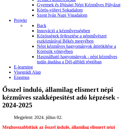
Gyermek és Ifjúsági Népi Kézműves Pályázat
Körös-völgyi Sokadalom
Szent Iván Napi Vigadalom
Projekt
Back
Innováció a kézművességben
Közösségek fejlesztése a népművészet
eszköztárával Békés megyében
Népi kézműves hagyományok átörökítése a
Körösök völgyében
Használható hagyományok - népi kézműves
tudás átadása a Dél-alföldi régióban
E-learning
Visegrádi Alap
Erasmus
Ősszel induló, államilag elismert népi
kézműves szakképesítést adó képzések -
2024-2025
Megjelent: 2024. július 02.
Meghosszabbítjuk az ősszel induló, államilag elismert népi