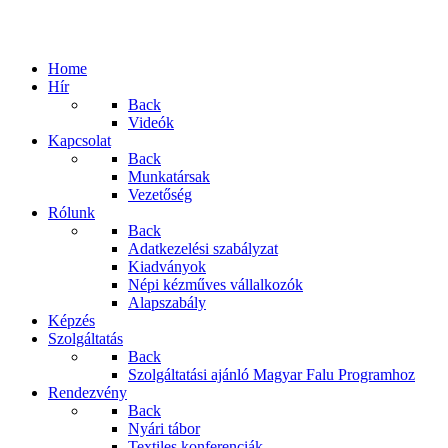
Home
Hír
Back
Videók
Kapcsolat
Back
Munkatársak
Vezetőség
Rólunk
Back
Adatkezelési szabályzat
Kiadványok
Népi kézműves vállalkozók
Alapszabály
Képzés
Szolgáltatás
Back
Szolgáltatási ajánló Magyar Falu Programhoz
Rendezvény
Back
Nyári tábor
Textiles konferenciák