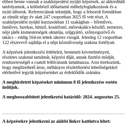
ebben benne vannak a szakképesítést nyújtó képzések, az akkreditált
tanfolyamok, a különböző időtartamú műhelyfoglalkozások és a
nyári táborok. Referenciának tekintjük, hogy a felsorolt formákban
az elmúlt négy év alatt 247 csoportban 3025 fő vett részt. A
szakképesítést nyújtó kurzusokban 11 szakágban – bőrműves,
faműves, fazekas, hímző, kosárfonó, mézeskalács-készítő, nemezes,
népi játék kismesterségek oktatója, szíjgyártó, szőnyegszövő és
takács – eddig 164-en tettek sikeres vizsgát. Jelenleg 12 csoportban
122 résztvevő sajátítja el a népi kézművesség szakma fortélyait.
A képzések jelentkezési feltételeit, bemeneti követelményeit,
részletes szakmai tartalmát, képzési díját, annak fizetési módját,
rendszerességét a csatolt felhívásunk tartalmazza. Arra törekszünk,
hogy megfizethető áron, méltányos részletfizetési lehetőségekkel
elérhetővé tegyük képzéseinket az érdeklődők számára.
A meghirdetett képzéseket minimum 8 fő jelentkezése esetén
indítjuk.
A meghosszabbított jelentkezési határidő: 2024. augusztus 25.
A képzésekre jelentkezni az alábbi linkre kattintva lehet: