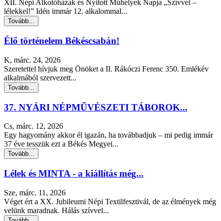
XII. Népi Alkotóházak és Nyitott Műhelyek Napja „Szívvel –
lélekkel!” Idén immár 12. alkalommal...
Tovább...
Élő történelem Békéscsabán!
K, márc. 24, 2026
Szeretettel hívjuk meg Önöket a II. Rákóczi Ferenc 350. Emlékév
alkalmából szervezett...
Tovább...
37. NYÁRI NÉPMŰVÉSZETI TÁBOROK...
Cs, márc. 12, 2026
Egy hagyomány akkor él igazán, ha továbbadjuk – mi pedig immár
37 éve tesszük ezt a Békés Megyei...
Tovább...
Lélek és MINTA - a kiállítás még...
Sze, márc. 11, 2026
Véget ért a XX. Jubileumi Népi Textilfesztivál, de az élmények még
velünk maradnak. Hálás szívvel...
Tovább...