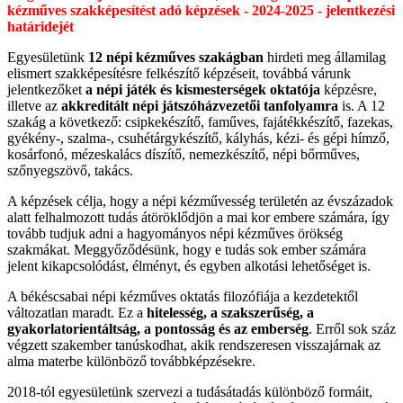
kézműves szakképesítést adó képzések - 2024-2025 - jelentkezési
határidejét
Egyesületünk
12 népi kézműves szakágban
hirdeti meg államilag
elismert szakképesítésre felkészítő képzéseit, továbbá várunk
jelentkezőket
a népi játék és kismesterségek oktatója
képzésre,
illetve az
akkreditált
népi játszóházvezetői tanfolyamra
is. A 12
szakág a következő: csipkekészítő, faműves, fajátékkészítő, fazekas,
gyékény-, szalma-, csuhétárgykészítő, kályhás, kézi- és gépi hímző,
kosárfonó, mézeskalács díszítő, nemezkészítő, népi bőrműves,
szőnyegszövő, takács.
A képzések célja, hogy a népi kézművesség területén az évszázadok
alatt felhalmozott tudás átöröklődjön a mai kor embere számára, így
tovább tudjuk adni a hagyományos népi kézműves örökség
szakmákat. Meggyőződésünk, hogy e tudás sok ember számára
jelent kikapcsolódást, élményt, és egyben alkotási lehetőséget is.
A békéscsabai népi kézműves oktatás filozófiája a kezdetektől
változatlan maradt. Ez a
hitelesség, a szakszerűség, a
gyakorlatorientáltság, a pontosság és az emberség
. Erről sok száz
végzett szakember tanúskodhat, akik rendszeresen visszajárnak az
alma materbe különböző továbbképzésekre.
2018-tól egyesületünk szervezi a tudásátadás különböző formáit,