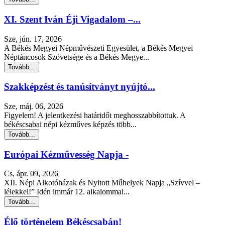
XI. Szent Iván Éji Vigadalom –...
Sze, jún. 17, 2026
A Békés Megyei Népművészeti Egyesület, a Békés Megyei
Néptáncosok Szövetsége és a Békés Megye...
Tovább...
Szakképzést és tanúsítványt nyújtó...
Sze, máj. 06, 2026
Figyelem! A jelentkezési határidőt meghosszabbítottuk. A
békéscsabai népi kézműves képzés több...
Tovább...
Európai Kézművesség Napja -
Cs, ápr. 09, 2026
XII. Népi Alkotóházak és Nyitott Műhelyek Napja „Szívvel –
lélekkel!” Idén immár 12. alkalommal...
Tovább...
Élő történelem Békéscsabán!