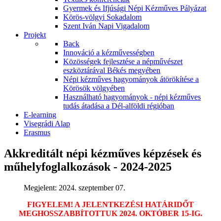
Gyermek és Ifjúsági Népi Kézműves Pályázat
Körös-völgyi Sokadalom
Szent Iván Napi Vigadalom
Projekt
Back
Innováció a kézművességben
Közösségek fejlesztése a népművészet
eszköztárával Békés megyében
Népi kézműves hagyományok átörökítése a
Körösök völgyében
Használható hagyományok - népi kézműves
tudás átadása a Dél-alföldi régióban
E-learning
Visegrádi Alap
Erasmus
Akkreditált népi kézműves képzések és
műhelyfoglalkozások - 2024-2025
Megjelent: 2024. szeptember 07.
FIGYELEM! A JELENTKEZÉSI HATÁRIDŐT
MEGHOSSZABBÍTOTTUK 2024. OKTÓBER 15-IG.