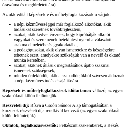
óraszáma és meghirdetett ára).
Az akkreditált képzésekre és műhelyfoglalkozásokra várjuk:
a népi kézművességgel már foglalkozó alkotókat, akik
tudásukat szeretnék továbbfejleszteni,
azokat, akik kedvet éreznek, hogy kipróbálják alkotói
vágyukat és szeretnének betekintést nyerni a választott
szakma elméletébe és gyakorlatába,
a pedagógusokat, akik olyan ismeretekre és készségekre
tehetnek szert, amelyekre szükségük van a nevelő és oktató
munka keretében,
azokat, akiknek állásuk megtartásához újabb szakmai
ismeretek szükségesek,
minden érdeklődőt, akik a szabadidejükből szívesen áldoznak
a népi kézműves tudás elsajátítására.
Képzések és műhelyfoglalkozások időtartama:
változó, az egyes
szakmáknál külön feltüntetjük.
Részvételi díj:
Bízva a Csoóri Sándor Alap támogatásában a
kurzusok részvételi díja rendkívül kedvező (az egyes szakmáknál
külön feltüntetjük).
Oktatók, foglalkozásvezetők:
Felkészült szakemberek, a Békés