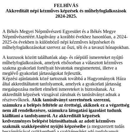
FELHÍVÁS
Akkreditált népi kézműves képzések és műhelyfoglalkozások
2024-2025.
A Békés Megyei Népművészeti Egyesület és a Békés Megye
Népművészetéért Alapítvány a korábbi évekhez hasonlóan, a 2024-
2025-ös években is különböző népi kézműves képzéseket és
műhelyfoglalkozásokat szervez az őszi, téli és a tavaszi hónapokban.
A kurzusok között találhatóak alap- és ráépülő ismereteket nyújtó
műhelyfoglalkozások, amelyek elsősorban a választott kézműves
szakma gyakorlati fortélyait hivatottak megismertetni, illetve a
meglévő gyakorlati jártasságokat fejlesztik.
Képzési ajánlataink közé tartoznak továbbá a Hagyományok Háza
által akkreditáltatott tanfolyamok, amelyek a gyakorlati jártasság
megalapozása mellett elméleti ismereteket is biztosítanak. Az
akkreditált képzések vizsgával zárulnak és tanúsítványt adnak a
résztvevőknek.
Akik tanúsítványt szeretnének szerezni,
számukra a belépés feltétele az érettségi, akiknek ez a végzettség
nem áll rendelkezésre, számukra látogatási igazolást tudunk
kiállítani a tanfolyamról. Az akkreditált képzések
kedvezményes belépést biztosíthatnak az adott kézműves
szakmák szakképesítést nyújtó képzéseibe
(a megszerzett tudás
beszámításával csökkenthető a szakképesítést adó tanfolyamok