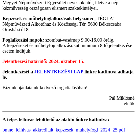
Megyei Népművészeti Egyesület neves oktatói, illetve a népi
kézművesség országosan elismert szaktekintélyei.
Képzések és műhelyfoglalkozások helyszíne:
„TÉGLA”
Népművészeti Alkotóház és Közösségi Tér, 5600 Békéscsaba,
Orosházi út 8.
Foglalkozási napok:
szombat-vasárnap 9.00-16.00 óráig.
A képzéseket és műhelyfoglalkozásokat minimum 8 fő jelentkezése
esetén indítjuk.
Jelentkezési határidő: 2024. október 15.
Jelentkezését a
JELENTKEZÉSI LAP
linkre kattintva adhatja
le.
Bízunk ajánlataink kedvező fogadtatásában!
Pál Miklósné
elnök
A teljes felhívás letölthető az alábbi linkre kattintva:
bmne_felhivas_akkreditalt_kepzesek_muhelyfogl_2024_25.pdf