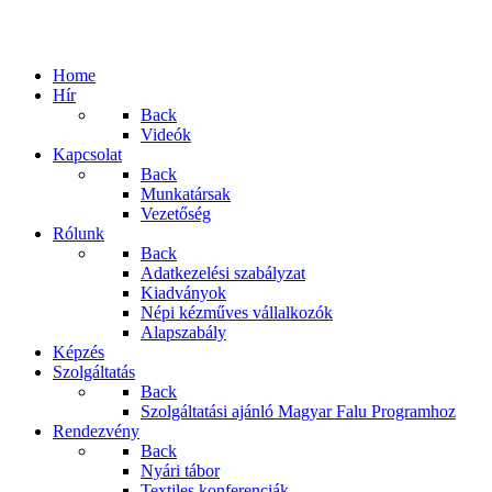
Home
Hír
Back
Videók
Kapcsolat
Back
Munkatársak
Vezetőség
Rólunk
Back
Adatkezelési szabályzat
Kiadványok
Népi kézműves vállalkozók
Alapszabály
Képzés
Szolgáltatás
Back
Szolgáltatási ajánló Magyar Falu Programhoz
Rendezvény
Back
Nyári tábor
Textiles konferenciák