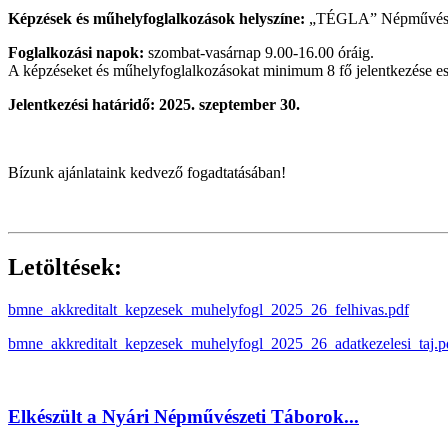
Képzések és műhelyfoglalkozások helyszíne:
„TÉGLA” Népművészeti
Foglalkozási napok:
szombat-vasárnap 9.00-16.00 óráig.
A képzéseket és műhelyfoglalkozásokat minimum 8 fő jelentkezése ese
Jelentkezési határidő: 2025. szeptember 30.
Bízunk ajánlataink kedvező fogadtatásában!
Letöltések:
bmne_akkreditalt_kepzesek_muhelyfogl_2025_26_felhivas.pdf
bmne_akkreditalt_kepzesek_muhelyfogl_2025_26_adatkezelesi_taj.p
Elkészült a Nyári Népművészeti Táborok...