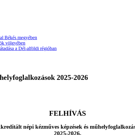
ával Békés megyében
ök völgyében
tadása a Dél-alföldi régióban
helyfoglalkozások 2025-2026
FELHÍVÁS
kreditált népi kézműves képzések és műhelyfoglalkozá
2025-2026.