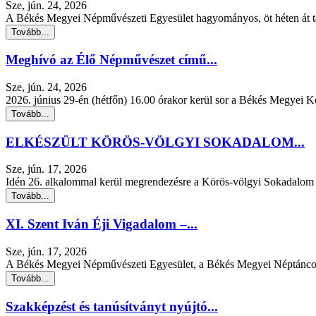
Sze, jún. 24, 2026
A Békés Megyei Népművészeti Egyesület hagyományos, öt héten át tar
Tovább...
Meghívó az Élő Népművészet című...
Sze, jún. 24, 2026
2026. június 29-én (hétfőn) 16.00 órakor kerül sor a Békés Megyei 
Tovább...
ELKÉSZÜLT KÖRÖS-VÖLGYI SOKADALOM...
Sze, jún. 17, 2026
Idén 26. alkalommal kerül megrendezésre a Körös-völgyi Sokadalom 
Tovább...
XI. Szent Iván Éji Vigadalom –...
Sze, jún. 17, 2026
A Békés Megyei Népművészeti Egyesület, a Békés Megyei Néptáncos
Tovább...
Szakképzést és tanúsítványt nyújtó...