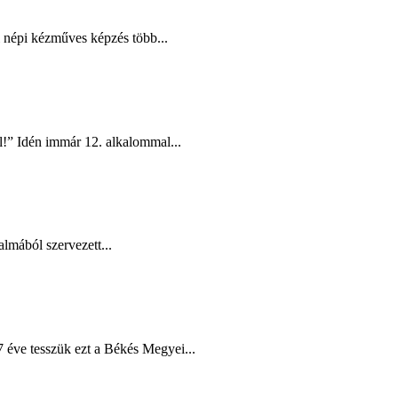
i népi kézműves képzés több...
l!” Idén immár 12. alkalommal...
lmából szervezett...
éve tesszük ezt a Békés Megyei...