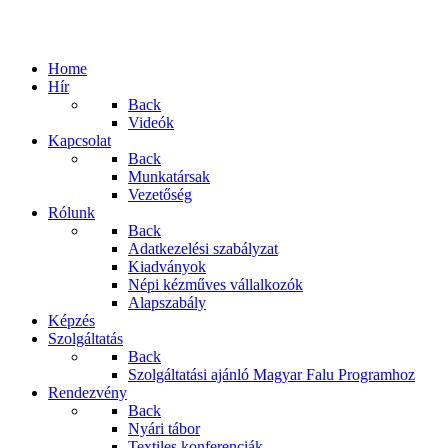
Home
Hír
Back
Videók
Kapcsolat
Back
Munkatársak
Vezetőség
Rólunk
Back
Adatkezelési szabályzat
Kiadványok
Népi kézműves vállalkozók
Alapszabály
Képzés
Szolgáltatás
Back
Szolgáltatási ajánló Magyar Falu Programhoz
Rendezvény
Back
Nyári tábor
Textiles konferenciák