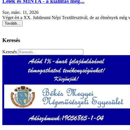
Lélek és MINTA - a kiállítás még...
Sze, márc. 11, 2026
Véget ért a XX. Jubileumi Népi Textilfesztivál, de az élmények még v
Tovább...
Keresés
Keresés