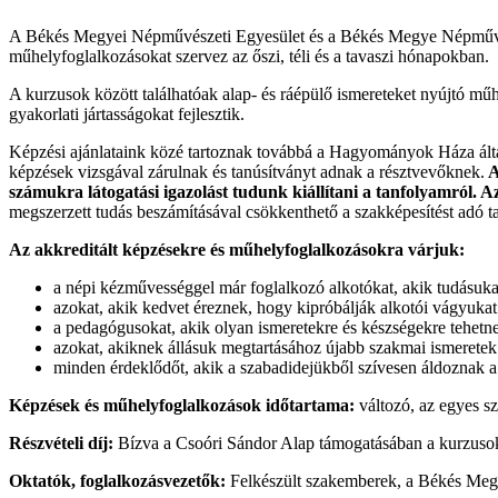
A Békés Megyei Népművészeti Egyesület és a Békés Megye Népművész
műhelyfoglalkozásokat szervez az őszi, téli és a tavaszi hónapokban.
A kurzusok között találhatóak alap- és ráépülő ismereteket nyújtó műh
gyakorlati jártasságokat fejlesztik.
Képzési ajánlataink közé tartoznak továbbá a Hagyományok Háza által a
képzések vizsgával zárulnak és tanúsítványt adnak a résztvevőknek.
A
számukra látogatási igazolást tudunk kiállítani a tanfolyamról.
megszerzett tudás beszámításával csökkenthető a szakképesítést adó t
Az akkreditált képzésekre és műhelyfoglalkozásokra várjuk:
a népi kézművességgel már foglalkozó alkotókat, akik tudásukat
azokat, akik kedvet éreznek, hogy kipróbálják alkotói vágyukat 
a pedagógusokat, akik olyan ismeretekre és készségekre tehetn
azokat, akiknek állásuk megtartásához újabb szakmai ismeretek
minden érdeklődőt, akik a szabadidejükből szívesen áldoznak a 
Képzések és műhelyfoglalkozások időtartama:
változó, az egyes sz
Részvételi díj:
Bízva a Csoóri Sándor Alap támogatásában a kurzusok r
Oktatók, foglalkozásvezetők:
Felkészült szakemberek, a Békés Megye