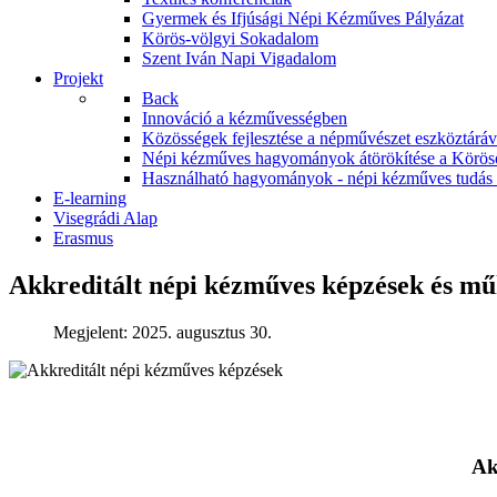
Gyermek és Ifjúsági Népi Kézműves Pályázat
Körös-völgyi Sokadalom
Szent Iván Napi Vigadalom
Projekt
Back
Innováció a kézművességben
Közösségek fejlesztése a népművészet eszköztár
Népi kézműves hagyományok átörökítése a Körös
Használható hagyományok - népi kézműves tudás á
E-learning
Visegrádi Alap
Erasmus
Akkreditált népi kézműves képzések és mű
Megjelent: 2025. augusztus 30.
Ak