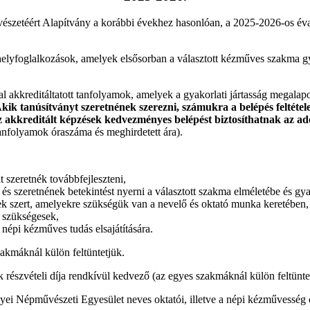
etéért Alapítvány a korábbi évekhez hasonlóan, a 2025-2026-os éva
elyfoglalkozások, amelyek elsősorban a választott kézműves szakma gyak
kkreditáltatott tanfolyamok, amelyek a gyakorlati jártasság megalapozás
kik tanúsítványt szeretnének szerezni, számukra a belépés feltétele 
 Az akkreditált képzések kedvezményes belépést biztosíthatnak az 
anfolyamok óraszáma és meghirdetett ára).
 szeretnék továbbfejleszteni,
és szeretnének betekintést nyerni a választott szakma elméletébe és gya
ek szert, amelyekre szükségük van a nevelő és oktató munka keretében,
 szükségesek,
népi kézműves tudás elsajátítására.
akmáknál külön feltüntetjük.
észvételi díja rendkívül kedvező (az egyes szakmáknál külön feltünte
i Népművészeti Egyesület neves oktatói, illetve a népi kézművesség or