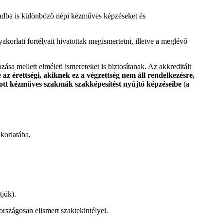
dba is különböző népi kézműves képzéseket és
orlati fortélyait hivatottak megismertetni, illetve a meglévő
a mellett elméleti ismereteket is biztosítanak. Az akkreditált
az érettségi, akiknek ez a végzettség nem áll rendelkezésre,
adott kézműves szakmák szakképesítést nyújtó képzéseibe
(a
korlatába,
tjük).
szágosan elismert szaktekintélyei.