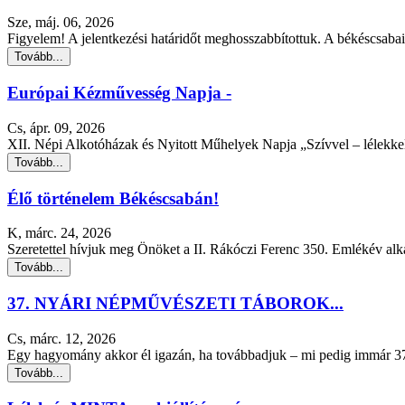
Sze, máj. 06, 2026
Figyelem! A jelentkezési határidőt meghosszabbítottuk. A békéscsaba
Tovább...
Európai Kézművesség Napja -
Cs, ápr. 09, 2026
XII. Népi Alkotóházak és Nyitott Műhelyek Napja „Szívvel – lélekke
Tovább...
Élő történelem Békéscsabán!
K, márc. 24, 2026
Szeretettel hívjuk meg Önöket a II. Rákóczi Ferenc 350. Emlékév alka
Tovább...
37. NYÁRI NÉPMŰVÉSZETI TÁBOROK...
Cs, márc. 12, 2026
Egy hagyomány akkor él igazán, ha továbbadjuk – mi pedig immár 37 
Tovább...