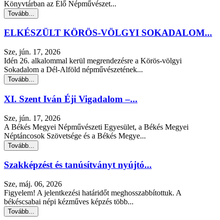
Könyvtárban az Élő Népművészet...
Tovább...
ELKÉSZÜLT KÖRÖS-VÖLGYI SOKADALOM...
Sze, jún. 17, 2026
Idén 26. alkalommal kerül megrendezésre a Körös-völgyi
Sokadalom a Dél-Alföld népművészetének...
Tovább...
XI. Szent Iván Éji Vigadalom –...
Sze, jún. 17, 2026
A Békés Megyei Népművészeti Egyesület, a Békés Megyei
Néptáncosok Szövetsége és a Békés Megye...
Tovább...
Szakképzést és tanúsítványt nyújtó...
Sze, máj. 06, 2026
Figyelem! A jelentkezési határidőt meghosszabbítottuk. A
békéscsabai népi kézműves képzés több...
Tovább...