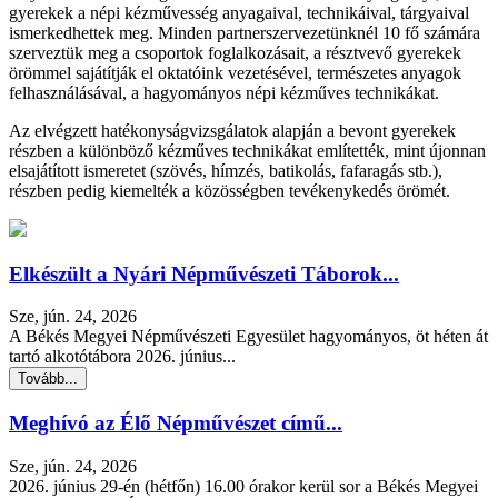
gyerekek a népi kézművesség anyagaival, technikáival, tárgyaival
ismerkedhettek meg. Minden partnerszervezetünknél 10 fő számára
szerveztük meg a csoportok foglalkozásait, a résztvevő gyerekek
örömmel sajátítják el oktatóink vezetésével, természetes anyagok
felhasználásával, a hagyományos népi kézműves technikákat.
Az elvégzett hatékonyságvizsgálatok alapján a bevont gyerekek
részben a különböző kézműves technikákat említették, mint újonnan
elsajátított ismeretet (szövés, hímzés, batikolás, fafaragás stb.),
részben pedig kiemelték a közösségben tevékenykedés örömét.
Elkészült a Nyári Népművészeti Táborok...
Sze, jún. 24, 2026
A Békés Megyei Népművészeti Egyesület hagyományos, öt héten át
tartó alkotótábora 2026. június...
Tovább...
Meghívó az Élő Népművészet című...
Sze, jún. 24, 2026
2026. június 29-én (hétfőn) 16.00 órakor kerül sor a Békés Megyei