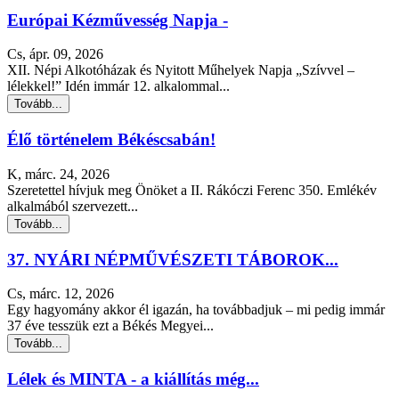
Európai Kézművesség Napja -
Cs, ápr. 09, 2026
XII. Népi Alkotóházak és Nyitott Műhelyek Napja „Szívvel –
lélekkel!” Idén immár 12. alkalommal...
Tovább...
Élő történelem Békéscsabán!
K, márc. 24, 2026
Szeretettel hívjuk meg Önöket a II. Rákóczi Ferenc 350. Emlékév
alkalmából szervezett...
Tovább...
37. NYÁRI NÉPMŰVÉSZETI TÁBOROK...
Cs, márc. 12, 2026
Egy hagyomány akkor él igazán, ha továbbadjuk – mi pedig immár
37 éve tesszük ezt a Békés Megyei...
Tovább...
Lélek és MINTA - a kiállítás még...