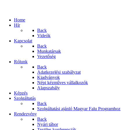
Home
Hír
Back
Videók
Kapcsolat
Back
Munkatársak
Vezetőség
Rólunk
Back
Adatkezelési szabályzat
Kiadványok
Népi kézműves vállalkozók
Alapszabály
Képzés
Szolgáltatás
Back
Szolgáltatási ajánló Magyar Falu Programhoz
Rendezvény
Back
Nyári tábor
Textiles konferenciák