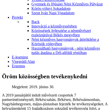
Gyermek és Ifjúsági Népi Kézműves Pályázat
Körös-völgyi Sokadalom
Szent Iván Napi Vigadalom
Projekt
Back
Innováció a kézművességben
Közösségek fejlesztése a népművészet
eszköztárával Békés megyében
Népi kézműves hagyományok átörökítése a
Körösök völgyében
Használható hagyományok - népi kézműves
tudás átadása a Dél-alföldi régióban
E-learning
Visegrádi Alap
Erasmus
Öröm közösségben tevékenykedni
Megjelent: 2019. június 30.
A 2019 januárjától indult művészeti csoportok 7
partnerintézménynél, Békéscsabán, Békésen, Békéssámsonban,
Nagybánhegyesen, május-júniusban fejezték be tevékenységeiket. A
helyszínenkénti 15 foglalkozáson sokszínű tevékenység folyt, a